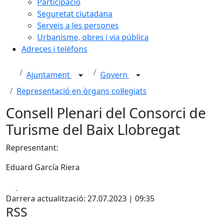
Participació
Seguretat ciutadana
Serveis a les persones
Urbanisme, obres i via pública
Adreces i telèfons
Ajuntament
Govern
Representació en òrgans col·legiats
Consell Plenari del Consorci de
Turisme del Baix Llobregat
Representant:
Eduard García Riera
Facebook
X
Darrera actualització: 27.07.2023 | 09:35
RSS