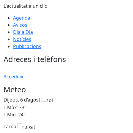
L'actualitat a un clic
Agenda
Avisos
Dia a Dia
Notícies
Publicacions
Adreces i telèfons
Accedeix
Meteo
Dijous, 6 d’agost
D
T.Màx: 33°
T
T.Min: 24°
T
Tarda