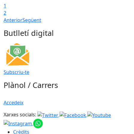
1
2
Anterior
Següent
Butlletí digital
Subscriu-te
Plànol / Carrers
Accedeix
Xarxes socials:
Crèdits