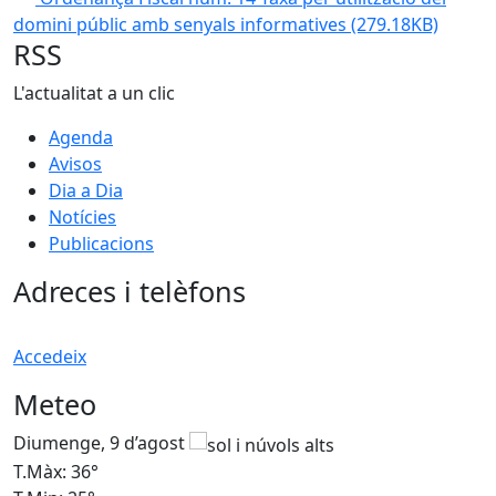
domini públic amb senyals informatives
(279.18KB)
RSS
L'actualitat a un clic
Agenda
Avisos
Dia a Dia
Notícies
Publicacions
Adreces i telèfons
Accedeix
Meteo
Diumenge, 9 d’agost
D
T.Màx: 36°
T