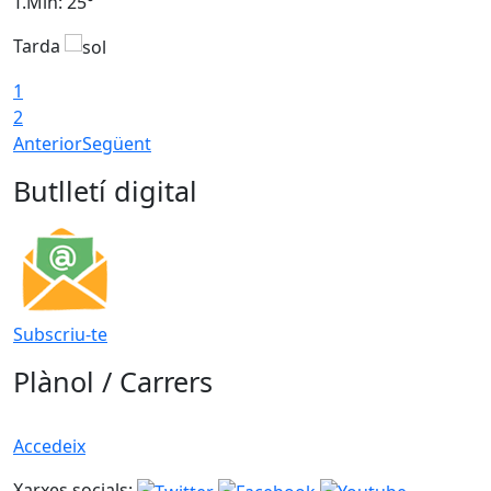
T.Min: 25°
T
Tarda
T
1
2
Anterior
Següent
Butlletí digital
Subscriu-te
Plànol / Carrers
Accedeix
Xarxes socials: