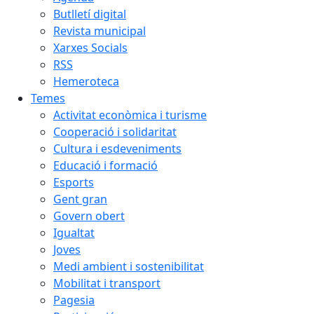
Butlletí digital
Revista municipal
Xarxes Socials
RSS
Hemeroteca
Temes
Activitat econòmica i turisme
Cooperació i solidaritat
Cultura i esdeveniments
Educació i formació
Esports
Gent gran
Govern obert
Igualtat
Joves
Medi ambient i sostenibilitat
Mobilitat i transport
Pagesia