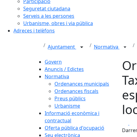
Participació
Seguretat ciutadana
Serveis a les persones
Urbanisme, obres i via pública
Adreces i telèfons
Ajuntament
Normativa
Or
Govern
Anuncis / Edictes
Ta
Normativa
Ordenances municipals
es
Ordenances fiscals
Preus públics
lo
Urbanisme
Informació econòmica i
contractual
Fa
Oferta pública d'ocupació
Darrer
Seu electrònica