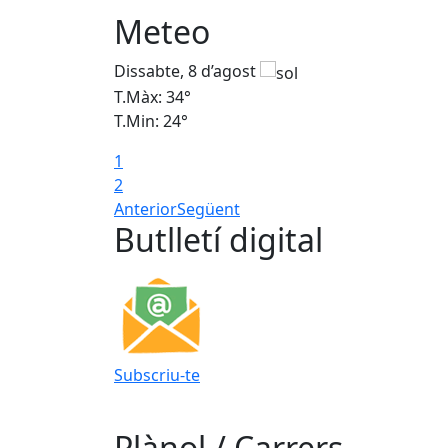
Meteo
Dissabte, 8 d’agost
T.Màx: 34°
T.Min: 24°
1
2
Anterior
Següent
Butlletí digital
Subscriu-te
Plànol / Carrers