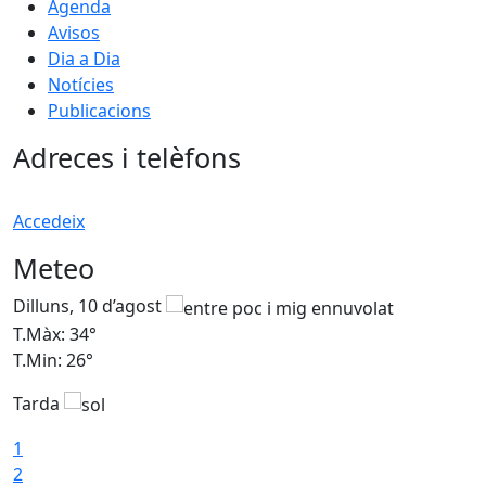
Agenda
Avisos
Dia a Dia
Notícies
Publicacions
Adreces i telèfons
Accedeix
Meteo
Dilluns, 10 d’agost
D
T.Màx: 34°
T
T.Min: 26°
T
Tarda
T
1
2