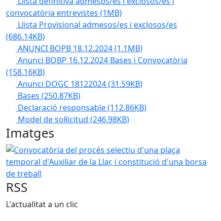
Llista definitiva admesos/es i exclosos/es i
convocatòria entrevistes
(1MB)
Llista Provisional admesos/es i exclosos/es
(686.14KB)
ANUNCI BOPB 18.12.2024
(1.1MB)
Anunci BOBP 16.12.2024 Bases i Convocatòria
(158.16KB)
Anunci DOGC 18122024
(31.59KB)
Bases
(250.87KB)
Declaració responsable
(112.86KB)
Model de sol·licitud
(246.98KB)
Imatges
Convocatòria del procés selectiu d'una plaça temporal d'Aux
RSS
L'actualitat a un clic