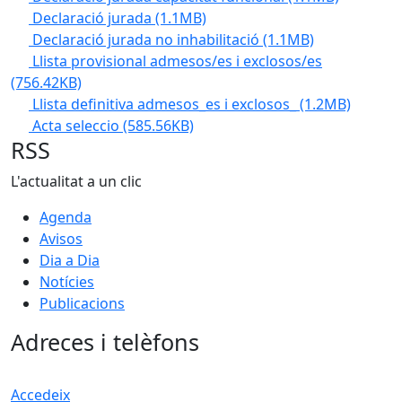
Declaració jurada
(1.1MB)
Declaració jurada no inhabilitació
(1.1MB)
Llista provisional admesos/es i exclosos/es
(756.42KB)
Llista definitiva admesos_es i exclosos_
(1.2MB)
Acta seleccio
(585.56KB)
RSS
L'actualitat a un clic
Agenda
Avisos
Dia a Dia
Notícies
Publicacions
Adreces i telèfons
Accedeix