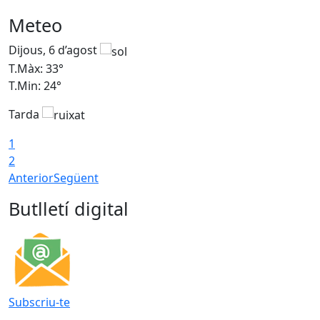
Meteo
Dijous, 6 d’agost
D
T.Màx: 33°
T
T.Min: 24°
T
Tarda
1
2
Anterior
Següent
Butlletí digital
Subscriu-te