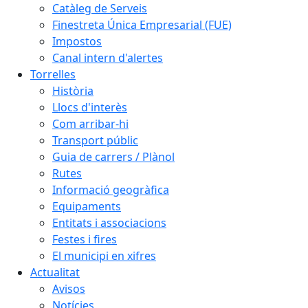
Catàleg de Serveis
Finestreta Única Empresarial (FUE)
Impostos
Canal intern d'alertes
Torrelles
Història
Llocs d'interès
Com arribar-hi
Transport públic
Guia de carrers / Plànol
Rutes
Informació geogràfica
Equipaments
Entitats i associacions
Festes i fires
El municipi en xifres
Actualitat
Avisos
Notícies