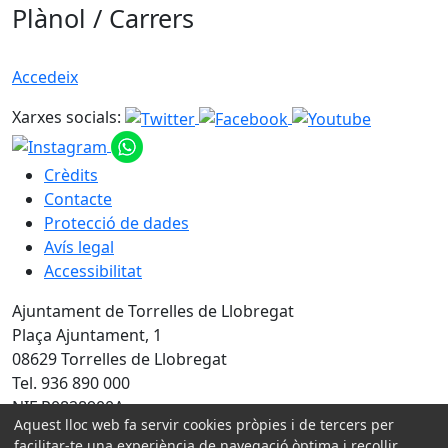
Plànol / Carrers
Accedeix
Xarxes socials:
Crèdits
Contacte
Protecció de dades
Avís legal
Accessibilitat
Ajuntament de Torrelles de Llobregat
Plaça Ajuntament, 1
08629 Torrelles de Llobregat
Tel. 936 890 000
NIF P0828900A
Aquest lloc web fa servir cookies pròpies i de tercers per
facilitar-te una experiència de navegació òptima i recollir
Amb la col·laboració de: