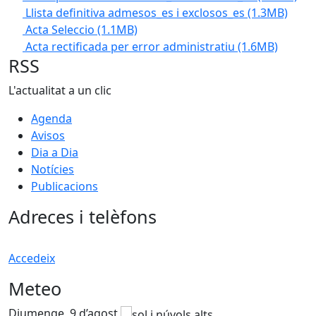
Llista definitiva admesos_es i exclosos_es
(1.3MB)
Acta Seleccio
(1.1MB)
Acta rectificada per error administratiu
(1.6MB)
RSS
L'actualitat a un clic
Agenda
Avisos
Dia a Dia
Notícies
Publicacions
Adreces i telèfons
Accedeix
Meteo
Diumenge, 9 d’agost
D