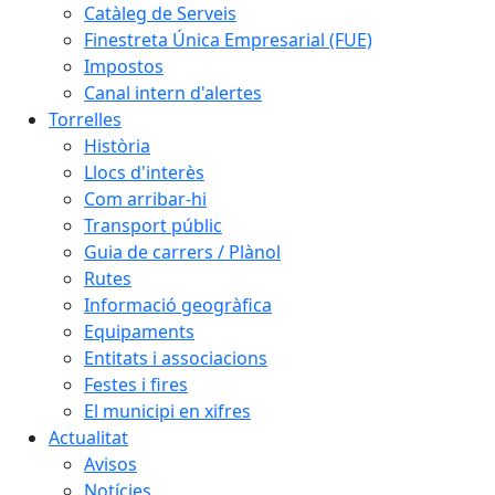
Catàleg de Serveis
Finestreta Única Empresarial (FUE)
Impostos
Canal intern d'alertes
Torrelles
Història
Llocs d'interès
Com arribar-hi
Transport públic
Guia de carrers / Plànol
Rutes
Informació geogràfica
Equipaments
Entitats i associacions
Festes i fires
El municipi en xifres
Actualitat
Avisos
Notícies