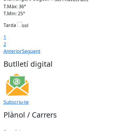
T.Màx: 36°
T
T.Min: 25°
T
Tarda
T
1
2
Anterior
Següent
Butlletí digital
Subscriu-te
Plànol / Carrers