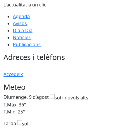
L'actualitat a un clic
Agenda
Avisos
Dia a Dia
Notícies
Publicacions
Adreces i telèfons
Accedeix
Meteo
Diumenge, 9 d’agost
D
T.Màx: 36°
T
T.Min: 25°
T
Tarda
T