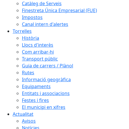
Catàleg de Serveis
Finestreta Única Empresarial (FUE)
Impostos
Canal intern d'alertes
Torrelles
Història
Llocs d'interès
Com arribar-hi
Transport públic
Guia de carrers / Plànol
Rutes
Informació geogràfica
Equipaments
Entitats i associacions
Festes i fires
El municipi en xifres
Actualitat
Avisos
Notícies