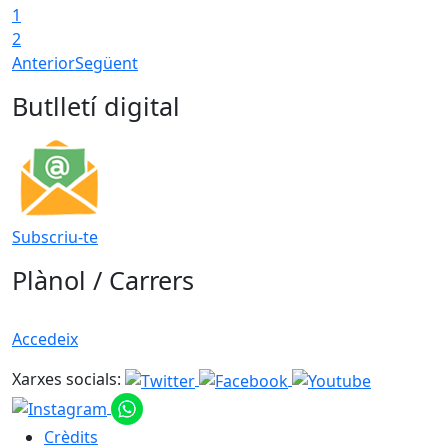
1
2
Anterior
Següent
Butlletí digital
Subscriu-te
Plànol / Carrers
Accedeix
Xarxes socials:
Crèdits