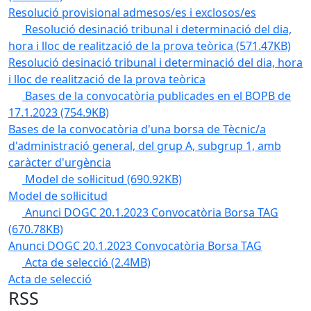
Resolució provisional admesos/es i exclosos/es
Resolució desinació tribunal i determinació del dia,
hora i lloc de realització de la prova teòrica
(571.47KB)
Resolució desinació tribunal i determinació del dia, hora
i lloc de realització de la prova teòrica
Bases de la convocatòria publicades en el BOPB de
17.1.2023
(754.9KB)
Bases de la convocatòria d'una borsa de Tècnic/a
d'administració general, del grup A, subgrup 1, amb
caràcter d'urgència
Model de sol·licitud
(690.92KB)
Model de sol·licitud
Anunci DOGC 20.1.2023 Convocatòria Borsa TAG
(670.78KB)
Anunci DOGC 20.1.2023 Convocatòria Borsa TAG
Acta de selecció
(2.4MB)
Acta de selecció
RSS