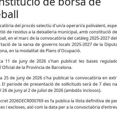
nstitució de borsa de
eball
atòria del procés selectiu d'un/a operari/a polivalent, espec
tió de residus a la deixalleria municipal, amb constitució d
ball, en el marc de la convocatòria del catàleg 2025-2027 del
tació de la xarxa de governs locals 2025-2027 de la Diput
ona, en la modalitat de Plans d'Ocupació.
ta 11 de juny de 2026 s'han publicat les bases regulado
tí Oficial de la Provincia de Barcelona.
a 25 de juny de 2026 s'ha publicat la convocatòria en extr
El periode de presentació de sol·licituds serà de 7 dies na
l 26 de juny al 2 de juliol de 2026 (ambdós inclosos).
cret 2026DECR000769 es fa publica la llista definitiva de p
s i excloses, així com la data per a la convoctaòria d'entrev