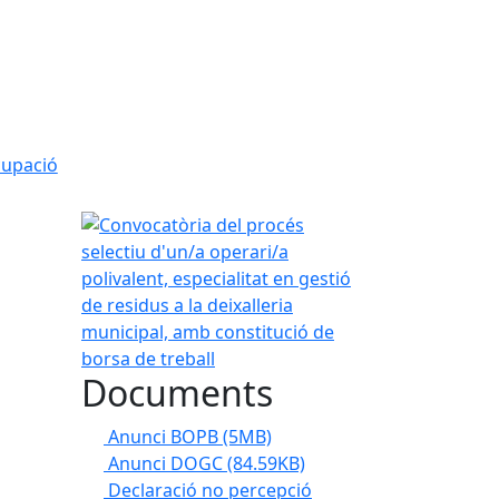
cupació
Convocatòria del procés selectiu d'un/a operari/a p
Documents
Anunci BOPB
(5MB)
Anunci DOGC
(84.59KB)
Declaració no percepció