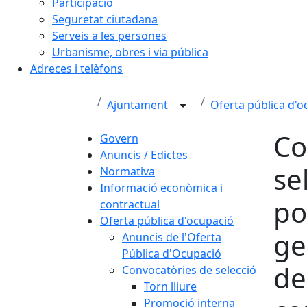
Participació
Seguretat ciutadana
Serveis a les persones
Urbanisme, obres i via pública
Adreces i telèfons
Ajuntament
Oferta pública d'
Co
Govern
Anuncis / Edictes
se
Normativa
Informació econòmica i
po
contractual
Oferta pública d'ocupació
ge
Anuncis de l'Oferta
Pública d'Ocupació
de
Convocatòries de selecció
Torn lliure
Promoció interna