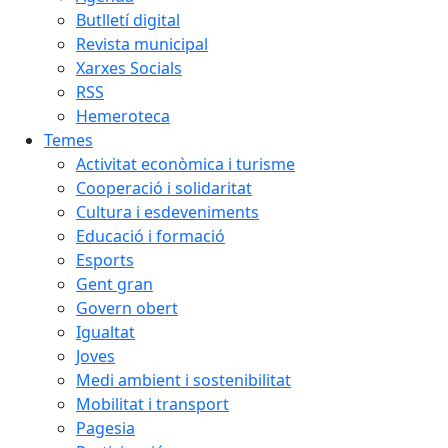
Butlletí digital
Revista municipal
Xarxes Socials
RSS
Hemeroteca
Temes
Activitat econòmica i turisme
Cooperació i solidaritat
Cultura i esdeveniments
Educació i formació
Esports
Gent gran
Govern obert
Igualtat
Joves
Medi ambient i sostenibilitat
Mobilitat i transport
Pagesia