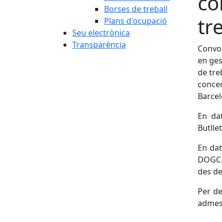
co
Borses de treball
tr
Plans d'ocupació
Seu electrònica
Transparència
Convoc
en ges
de tre
concer
Barcel
En da
Butlle
En dat
DOGC. 
des de
Per de
admese