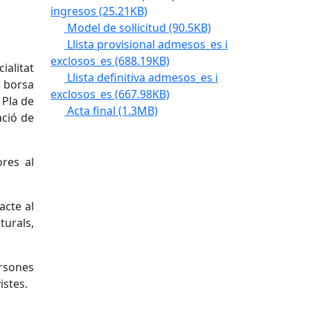
ingresos
(25.21KB)
Model de sol·licitud
(90.5KB)
Llista provisional admesos_es i
exclosos_es
(688.19KB)
ialitat
Llista definitiva admesos_es i
e borsa
exclosos_es
(667.98KB)
 Pla de
Acta final
(1.3MB)
ació de
res al
acte al
turals,
ersones
istes.