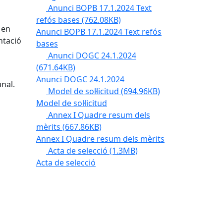
Anunci BOPB 17.1.2024 Text
refós bases
(762.08KB)
 en
Anunci BOPB 17.1.2024 Text refós
ntació
bases
Anunci DOGC 24.1.2024
(671.64KB)
Anunci DOGC 24.1.2024
nal.
Model de sol·licitud
(694.96KB)
Model de sol·licitud
Annex I Quadre resum dels
mèrits
(667.86KB)
Annex I Quadre resum dels mèrits
Acta de selecció
(1.3MB)
Acta de selecció