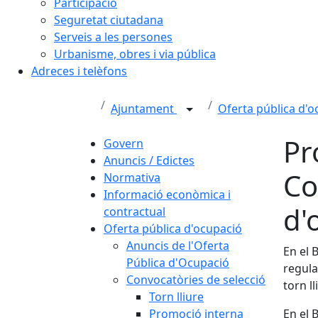
Participació
Seguretat ciutadana
Serveis a les persones
Urbanisme, obres i via pública
Adreces i telèfons
Ajuntament
Oferta pública d'
Pr
Govern
Anuncis / Edictes
Co
Normativa
Informació econòmica i
d'
contractual
Oferta pública d'ocupació
Anuncis de l'Oferta
En el 
Pública d'Ocupació
regula
Convocatòries de selecció
torn ll
Torn lliure
Promoció interna
En el 