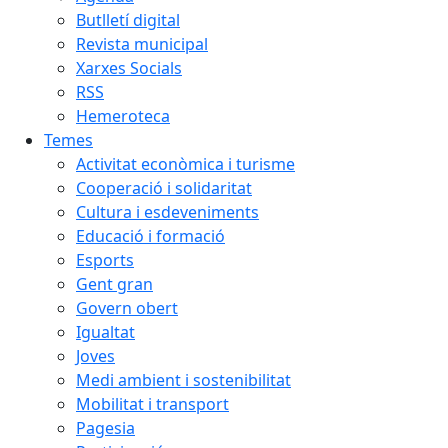
Butlletí digital
Revista municipal
Xarxes Socials
RSS
Hemeroteca
Temes
Activitat econòmica i turisme
Cooperació i solidaritat
Cultura i esdeveniments
Educació i formació
Esports
Gent gran
Govern obert
Igualtat
Joves
Medi ambient i sostenibilitat
Mobilitat i transport
Pagesia