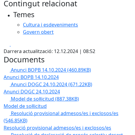
Contingut relacionat
Temes
Cultura i esdeveniments
Govern obert
Facebook
X
Darrera actualització: 12.12.2024 | 08:52
Documents
Anunci BOPB 14.10.2024
(460.89KB)
Anunci BOPB 14.10.2024
Anunci DOGC 24.10.2024
(671.22KB)
Anunci DOGC 24.10.2024
Model de sol·licitud
(887.38KB)
Model de sol·licitud
Resolució provisional admesos/es i exclosos/es
(546.85KB)
Resolució provisional admesos/es i exclosos/es