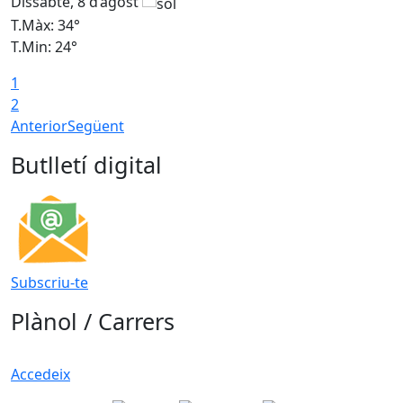
Dissabte, 8 d’agost
D
T.Màx: 34°
T
T.Min: 24°
T
1
2
Anterior
Següent
Butlletí digital
Subscriu-te
Plànol / Carrers
Accedeix