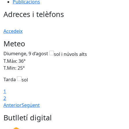
Publicacions
Adreces i telèfons
Accedeix
Meteo
Diumenge, 9 d’agost
D
T.Màx: 36°
T
T.Min: 25°
T
Tarda
T
1
2
Anterior
Següent
Butlletí digital