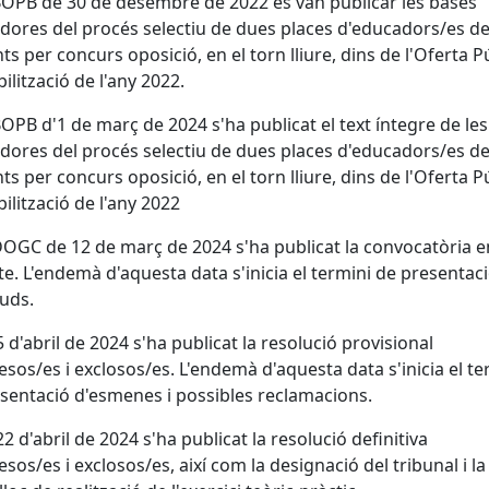
BOPB de 30 de desembre de 2022 es van publicar les bases
dores del procés selectiu de dues places d'educadors/es de 
nts per concurs oposició, en el torn lliure, dins de l'Oferta P
bilització de l'any 2022.
BOPB d'1 de març de 2024 s'ha publicat el text íntegre de le
dores del procés selectiu de dues places d'educadors/es de 
nts per concurs oposició, en el torn lliure, dins de l'Oferta P
bilització de l'any 2022
DOGC de 12 de març de 2024 s'ha publicat la convocatòria e
te. L'endemà d'aquesta data s'inicia el termini de presentac
ituds.
 5 d'abril de 2024 s'ha publicat la resolució provisional
sos/es i exclosos/es. L'endemà d'aquesta data s'inicia el te
sentació d'esmenes i possibles reclamacions.
22 d'abril de 2024 s'ha publicat la resolució definitiva
sos/es i exclosos/es, així com la designació del tribunal i la