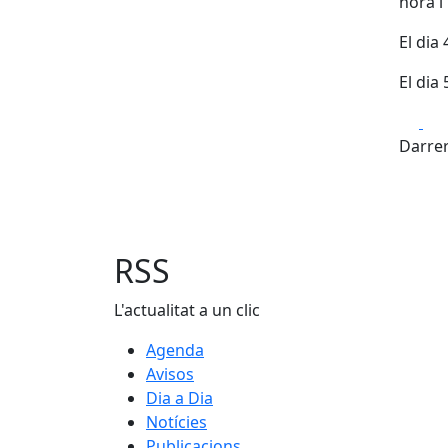
hora i 
El dia 
El dia 
Fa
Darrer
RSS
L'actualitat a un clic
Agenda
Avisos
Dia a Dia
Notícies
Publicacions