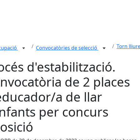
Torn lliur
ocupació
Convocatòries de selecció
océs d'estabilització.
nvocatòria de 2 places
educador/a de llar
infants per concurs
osició