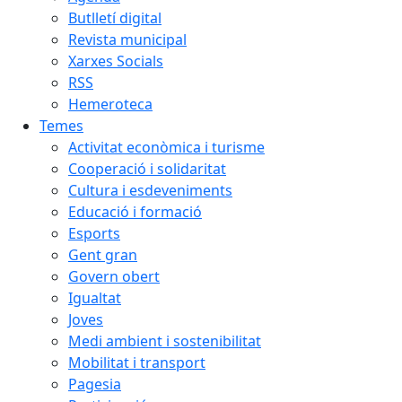
Butlletí digital
Revista municipal
Xarxes Socials
RSS
Hemeroteca
Temes
Activitat econòmica i turisme
Cooperació i solidaritat
Cultura i esdeveniments
Educació i formació
Esports
Gent gran
Govern obert
Igualtat
Joves
Medi ambient i sostenibilitat
Mobilitat i transport
Pagesia