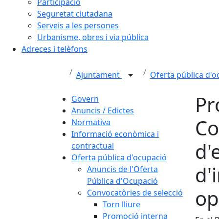
Participació
Seguretat ciutadana
Serveis a les persones
Urbanisme, obres i via pública
Adreces i telèfons
Ajuntament
Oferta pública d'
Pr
Govern
Anuncis / Edictes
Co
Normativa
Informació econòmica i
d'
contractual
Oferta pública d'ocupació
d'
Anuncis de l'Oferta
Pública d'Ocupació
op
Convocatòries de selecció
Torn lliure
Promoció interna