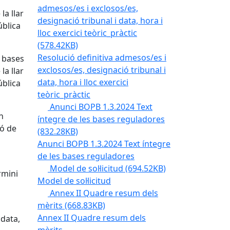
admesos/es i exclosos/es,
la llar
designació tribunal i data, hora i
ública
lloc exercici teòric_pràctic
(578.42KB)
Resolució definitiva admesos/es i
s bases
exclosos/es, designació tribunal i
la llar
data, hora i lloc exercici
ública
teòric_pràctic
Anunci BOPB 1.3.2024 Text
n
íntegre de les bases reguladores
ió de
(832.28KB)
Anunci BOPB 1.3.2024 Text íntegre
de les bases reguladores
Model de sol·licitud
(694.52KB)
rmini
Model de sol·licitud
Annex II Quadre resum dels
mèrits
(668.83KB)
Annex II Quadre resum dels
 data,