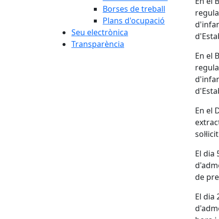
En el 
Borses de treball
regula
Plans d'ocupació
d'infa
Seu electrònica
d'Esta
Transparència
En el 
regula
d'infa
d'Esta
En el 
extrac
sol·lic
El dia
d'adme
de pre
El dia 
d'adme