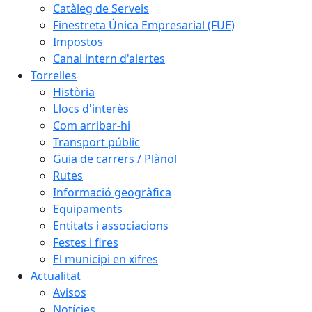
Catàleg de Serveis
Finestreta Única Empresarial (FUE)
Impostos
Canal intern d'alertes
Torrelles
Història
Llocs d'interès
Com arribar-hi
Transport públic
Guia de carrers / Plànol
Rutes
Informació geogràfica
Equipaments
Entitats i associacions
Festes i fires
El municipi en xifres
Actualitat
Avisos
Notícies