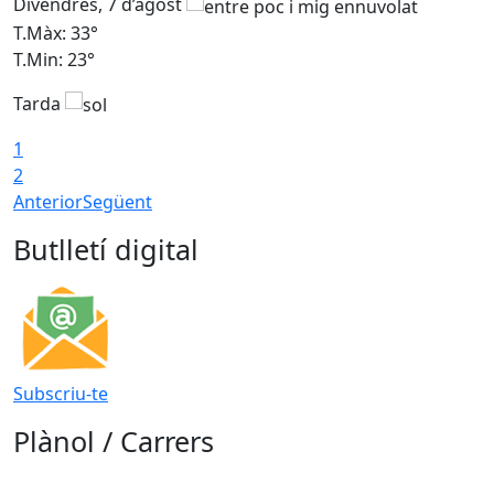
Divendres, 7 d’agost
D
T.Màx: 33°
T
T.Min: 23°
T
Tarda
1
2
Anterior
Següent
Butlletí digital
Subscriu-te
Plànol / Carrers