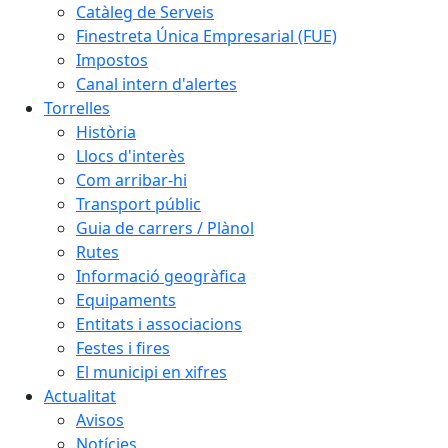
Catàleg de Serveis
Finestreta Única Empresarial (FUE)
Impostos
Canal intern d'alertes
Torrelles
Història
Llocs d'interès
Com arribar-hi
Transport públic
Guia de carrers / Plànol
Rutes
Informació geogràfica
Equipaments
Entitats i associacions
Festes i fires
El municipi en xifres
Actualitat
Avisos
Notícies