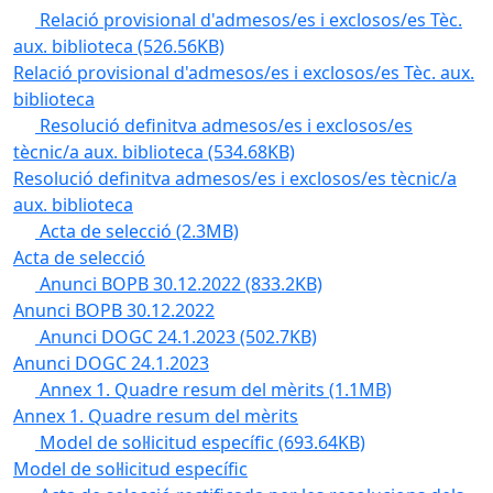
Relació provisional d'admesos/es i exclosos/es Tèc.
aux. biblioteca
(526.56KB)
Relació provisional d'admesos/es i exclosos/es Tèc. aux.
biblioteca
Resolució definitva admesos/es i exclosos/es
tècnic/a aux. biblioteca
(534.68KB)
Resolució definitva admesos/es i exclosos/es tècnic/a
aux. biblioteca
Acta de selecció
(2.3MB)
Acta de selecció
Anunci BOPB 30.12.2022
(833.2KB)
Anunci BOPB 30.12.2022
Anunci DOGC 24.1.2023
(502.7KB)
Anunci DOGC 24.1.2023
Annex 1. Quadre resum del mèrits
(1.1MB)
Annex 1. Quadre resum del mèrits
Model de sol·licitud específic
(693.64KB)
Model de sol·licitud específic