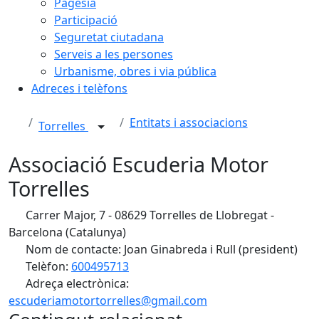
Pagesia
Participació
Seguretat ciutadana
Serveis a les persones
Urbanisme, obres i via pública
Adreces i telèfons
Entitats i associacions
Torrelles
Associació Escuderia Motor
Torrelles
Carrer Major, 7 - 08629 Torrelles de Llobregat -
Barcelona (Catalunya)
Nom de contacte: Joan Ginabreda i Rull (president)
Telèfon:
600495713
Adreça electrònica:
escuderiamotortorrelles@gmail.com