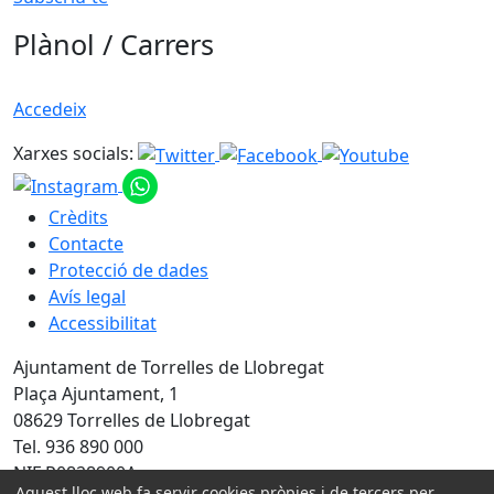
Plànol / Carrers
Accedeix
Xarxes socials:
Crèdits
Contacte
Protecció de dades
Avís legal
Accessibilitat
Ajuntament de Torrelles de Llobregat
Plaça Ajuntament, 1
08629 Torrelles de Llobregat
Tel. 936 890 000
NIF P0828900A
Aquest lloc web fa servir cookies pròpies i de tercers per