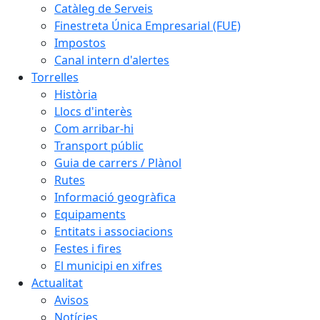
Catàleg de Serveis
Finestreta Única Empresarial (FUE)
Impostos
Canal intern d'alertes
Torrelles
Història
Llocs d'interès
Com arribar-hi
Transport públic
Guia de carrers / Plànol
Rutes
Informació geogràfica
Equipaments
Entitats i associacions
Festes i fires
El municipi en xifres
Actualitat
Avisos
Notícies