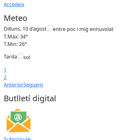
Accedeix
Meteo
Dilluns, 10 d’agost
D
T.Màx: 34°
T
T.Min: 26°
T
Tarda
T
1
2
Anterior
Següent
Butlletí digital
Subscriu-te