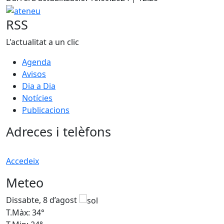
−
ateneu
RSS
L'actualitat a un clic
Agenda
Avisos
Dia a Dia
Notícies
Publicacions
Adreces i telèfons
Accedeix
Meteo
Dissabte, 8 d’agost
D
T.Màx: 34°
T