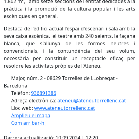
1.862 m², i amb setze seccions de l'entitat dedicades a la
pràctica i la promoció de la cultura popular i les arts
escèniques en general.
Destaca de l'edifici actual l'espai d'escenari i sala amb la
seva caixa escènica, el teatre amb 240 seients, la façana
blanca, que s'allunya de les formes neutres i
convencionals, i la contundència del seu volum,
necessària per constituir un receptacle eficaç per
resoldre les activitats pròpies de l'Ateneu.
Major, núm. 2 - 08629 Torrelles de LLobregat -
Barcelona
Telèfon:
936891386
Adreça electrònica:
ateneu@ateneutorrellenc.cat
Lloc web:
www.ateneutorrellenc.cat
Amplieu el mapa
Com arribar-hi
Leaflet
| ©
OpenStreetMap
contributors
Facebook
X
+
Darrera actualització: 10.09.2024 | 12:20