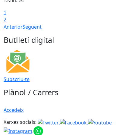
T.Min: 24°
T
1
2
Anterior
Següent
Butlletí digital
Subscriu-te
Plànol / Carrers
Accedeix
Xarxes socials: