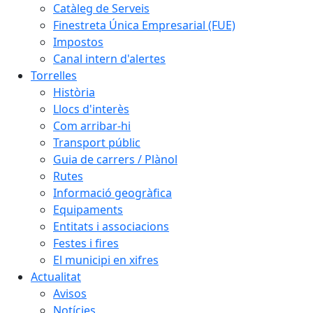
Catàleg de Serveis
Finestreta Única Empresarial (FUE)
Impostos
Canal intern d'alertes
Torrelles
Història
Llocs d'interès
Com arribar-hi
Transport públic
Guia de carrers / Plànol
Rutes
Informació geogràfica
Equipaments
Entitats i associacions
Festes i fires
El municipi en xifres
Actualitat
Avisos
Notícies