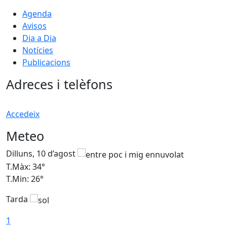
Agenda
Avisos
Dia a Dia
Notícies
Publicacions
Adreces i telèfons
Accedeix
Meteo
Dilluns, 10 d’agost
D
T.Màx: 34°
T
T.Min: 26°
T
Tarda
T
1