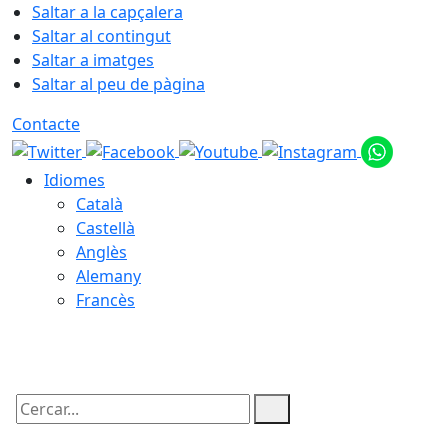
Saltar a la capçalera
Saltar al contingut
Saltar a imatges
Saltar al peu de pàgina
Contacte
Idiomes
Català
Castellà
Anglès
Alemany
Francès
09.08.2026 | 13:59
Cercar: