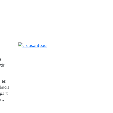
creusantpau
n
tir
 les
tància
 part
rt,