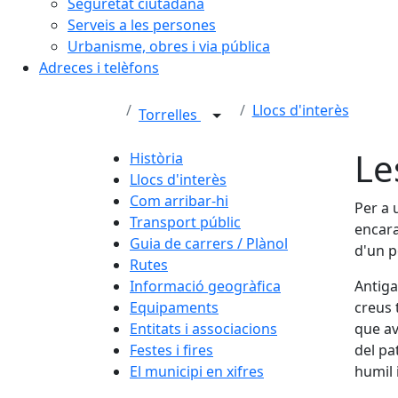
Seguretat ciutadana
Serveis a les persones
Urbanisme, obres i via pública
Adreces i telèfons
Llocs d'interès
Torrelles
Le
Història
Llocs d'interès
Com arribar-hi
Per a 
Transport públic
encara
Guia de carrers / Plànol
d'un p
Rutes
Informació geogràfica
Antiga
Equipaments
creus 
Entitats i associacions
que av
Festes i fires
del pa
El municipi en xifres
humil 