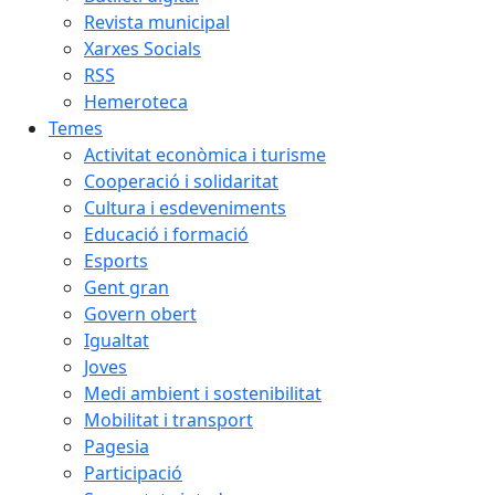
Revista municipal
Xarxes Socials
RSS
Hemeroteca
Temes
Activitat econòmica i turisme
Cooperació i solidaritat
Cultura i esdeveniments
Educació i formació
Esports
Gent gran
Govern obert
Igualtat
Joves
Medi ambient i sostenibilitat
Mobilitat i transport
Pagesia
Participació