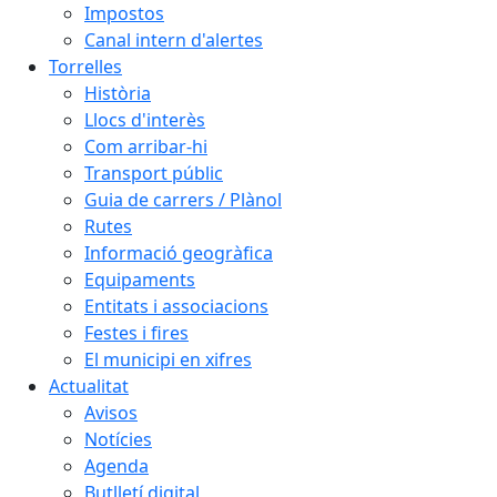
Impostos
Canal intern d'alertes
Torrelles
Història
Llocs d'interès
Com arribar-hi
Transport públic
Guia de carrers / Plànol
Rutes
Informació geogràfica
Equipaments
Entitats i associacions
Festes i fires
El municipi en xifres
Actualitat
Avisos
Notícies
Agenda
Butlletí digital