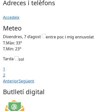
Adreces i telèfons
Accedeix
Meteo
Divendres, 7 d’agost
D
T.Màx: 33°
T
T.Min: 23°
T
Tarda
1
2
Anterior
Següent
Butlletí digital