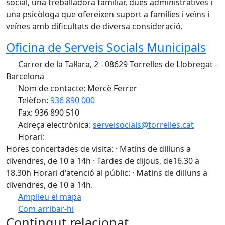
social, una treballadora familiar, dues administratives i
una psicòloga que ofereixen suport a famílies i veïns i
veïnes amb dificultats de diversa consideració.
Oficina de Serveis Socials Municipals
Carrer de la Tal·lara, 2 - 08629 Torrelles de Llobregat -
Barcelona
Nom de contacte: Mercè Ferrer
Telèfon:
936 890 000
Fax: 936 890 510
Adreça electrònica:
serveisocials@torrelles.cat
Horari:
Hores concertades de visita: · Matins de dilluns a
divendres, de 10 a 14h · Tardes de dijous, de16.30 a
18.30h Horari d'atenció al públic: · Matins de dilluns a
divendres, de 10 a 14h.
Amplieu el mapa
Com arribar-hi
Leaflet
| ©
OpenStreetMap
contributors
Contingut relacionat