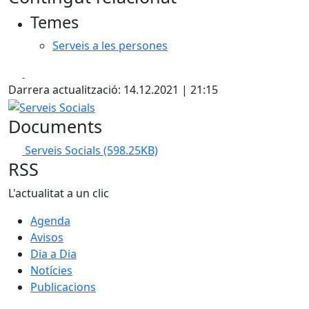
+
Temes
−
Serveis a les persones
Facebook
X
Darrera actualització: 14.12.2021 | 21:15
Serveis Socials
Documents
Serveis Socials
(598.25KB)
RSS
L'actualitat a un clic
Agenda
Avisos
Dia a Dia
Notícies
Publicacions