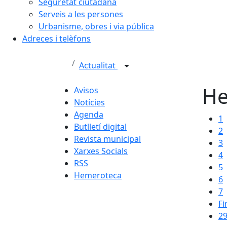
Seguretat ciutadana
Serveis a les persones
Urbanisme, obres i via pública
Adreces i telèfons
Actualitat
He
Avisos
Notícies
Agenda
1
Butlletí digital
2
Revista municipal
3
Xarxes Socials
4
RSS
5
Hemeroteca
6
7
Fi
29