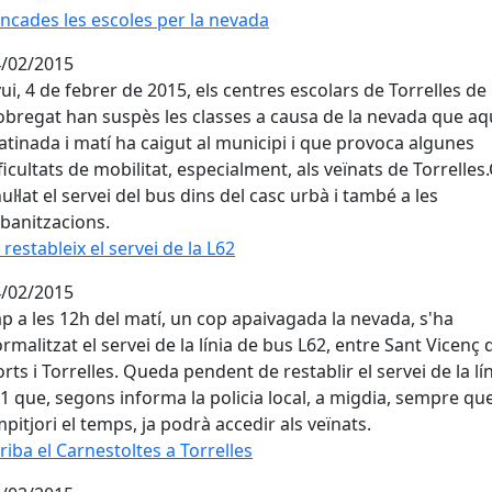
ncades les escoles per la nevada
ncades les escoles per la nevada
/02/2015
ui, 4 de febrer de 2015, els centres escolars de Torrelles de
obregat han suspès les classes a causa de la nevada que a
tinada i matí ha caigut al municipi i que provoca algunes
ficultats de mobilitat, especialment, als veïnats de Torrelle
ul·lat el servei del bus dins del casc urbà i també a les
banitzacions.
 restableix el servei de la L62
 restableix el servei de la L62
/02/2015
p a les 12h del matí, un cop apaivagada la nevada, s'ha
rmalitzat el servei de la línia de bus L62, entre Sant Vicenç 
rts i Torrelles. Queda pendent de restablir el servei de la lí
1 que, segons informa la policia local, a migdia, sempre qu
pitjori el temps, ja podrà accedir als veïnats.
riba el Carnestoltes a Torrelles
riba el Carnestoltes a Torrelles