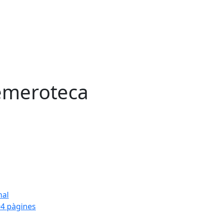
meroteca
nal
4 pàgines