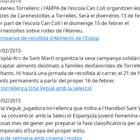
/02/2015
Ateneu Torrellenc i l'AMPA de l'escola Can Coll organitzen le
stes de Carenestoltes a Torrelles. Serà el divendres 13 de f
r part de l'escola Can Coll i el diumenge 15 de febrer el
rnestoltes sobre rodes de l'Ateneu.
mpanya de recollida d'Aliments de l'Esplai
mpanya de recollida d'Aliments de l'Esplai
/02/2015
Esplai Arc de Sant Martí organitza la seva campanya solidàr
captar aliments destinats a famílies desfavorides de Torrelle
ltants. Hi haurà una jornada de recollida al carrer, el 21 de fe
nts permanents a partir del proper 16 de febrer.
 torrellenca Ona Vegué amb la selecció
 torrellenca Ona Vegué amb la selecció
/02/2015
a Vegué, jugadora torrellenca que milita a l'Handbol Sant 
 va concentrar amb la Selecció Espanyola Juvenil Femenina 
ssat mes de gener per preparar la fase classificatòria per a
mpionats d'Europa del proper estiu.
p de setmana amb cinema i motos
p de setmana amb cinema i motos