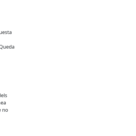
questa
s.Queda
dels
nea
e no