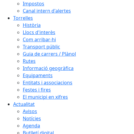
Impostos
Canal intern d'alertes
Torrelles
Història
Llocs d'interès
Com arribar-hi
Transport públic
Guia de carrers / Plànol
Rutes
Informació geogràfica
Equipaments
Entitats i associacions
Festes i fires
El municipi en xifres
Actualitat
Avisos
Notícies
Agenda
Butlletí digital