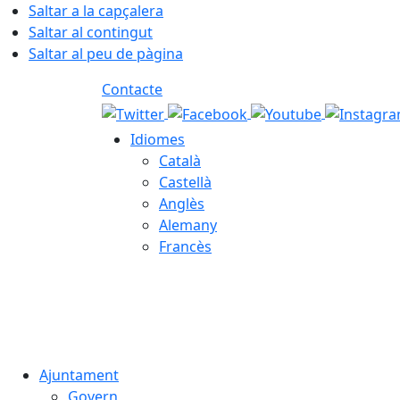
Saltar a la capçalera
Saltar al contingut
Saltar al peu de pàgina
Contacte
Idiomes
Català
Castellà
Anglès
Alemany
Francès
07.08.2026 | 04:32
Ajuntament
Govern