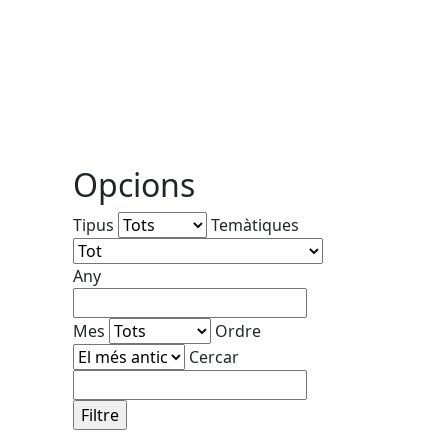
Opcions
Tipus
Temàtiques
Any
Mes
Ordre
Cercar