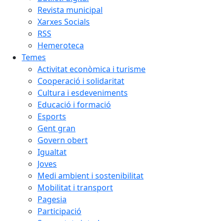
Revista municipal
Xarxes Socials
RSS
Hemeroteca
Temes
Activitat econòmica i turisme
Cooperació i solidaritat
Cultura i esdeveniments
Educació i formació
Esports
Gent gran
Govern obert
Igualtat
Joves
Medi ambient i sostenibilitat
Mobilitat i transport
Pagesia
Participació