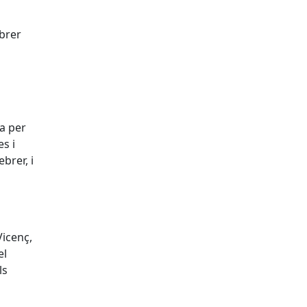
s
ebrer
ia per
s i
brer, i
Vicenç,
el
ls