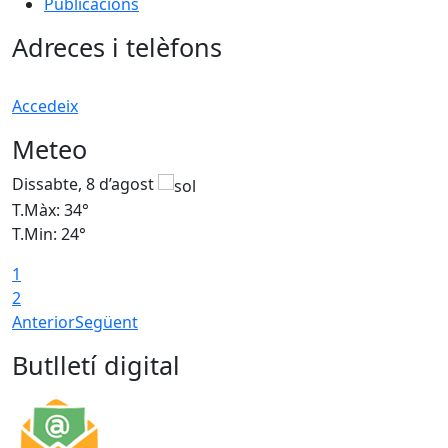
Publicacions
Adreces i telèfons
Accedeix
Meteo
Dissabte, 8 d’agost
D
T.Màx: 34°
T
T.Min: 24°
T
1
2
Anterior
Següent
Butlletí digital