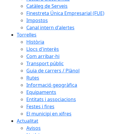
Catàleg de Serveis
Finestreta Única Empresarial (FUE)
Impostos
Canal intern d'alertes
Torrelles
Història
Llocs d'interès
Com arribar-hi
Transport públic
Guia de carrers / Plànol
Rutes
Informació geogràfica
Equipaments
Entitats i associacions
Festes i fires
El municipi en xifres
Actualitat
Avisos