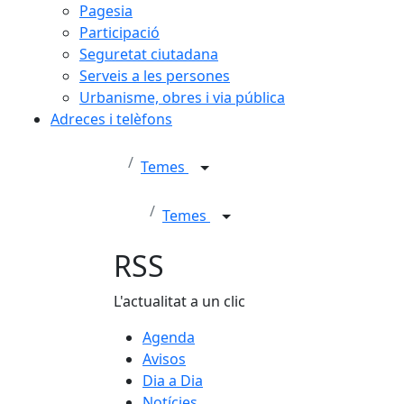
Pagesia
Participació
Seguretat ciutadana
Serveis a les persones
Urbanisme, obres i via pública
Adreces i telèfons
Temes
Temes
RSS
L'actualitat a un clic
Agenda
Avisos
Dia a Dia
Notícies