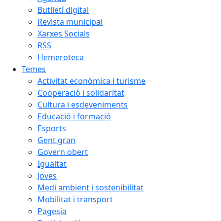
Butlletí digital
Revista municipal
Xarxes Socials
RSS
Hemeroteca
Temes
Activitat econòmica i turisme
Cooperació i solidaritat
Cultura i esdeveniments
Educació i formació
Esports
Gent gran
Govern obert
Igualtat
Joves
Medi ambient i sostenibilitat
Mobilitat i transport
Pagesia