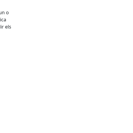
 un o
ica
ir els