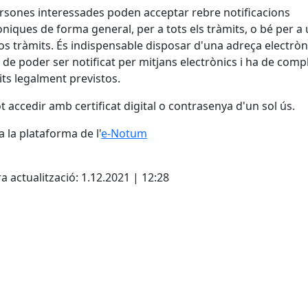
rsones interessades poden acceptar rebre notificacions
òniques de forma general, per a tots els tràmits, o bé per a
os tràmits. És indispensable disposar d'una adreça electròn
l de poder ser notificat per mitjans electrònics i ha de compl
its legalment previstos.
ot accedir amb certificat digital o contrasenya d'un sol ús.
a la plataforma de l'
e-Notum
cebook
X
a actualització: 1.12.2021 | 12:28