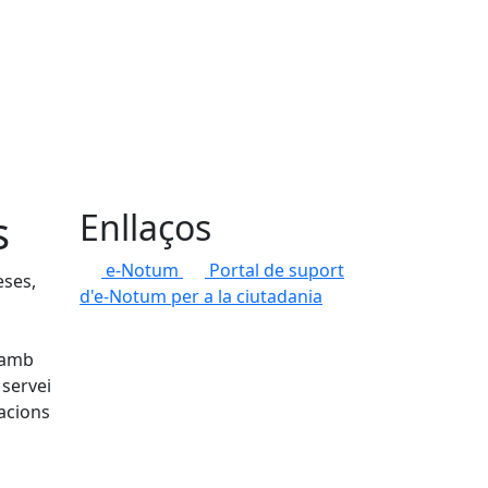
s
Enllaços
e-Notum
Portal de suport
eses,
d'e-Notum per a la ciutadania
, amb
 servei
racions