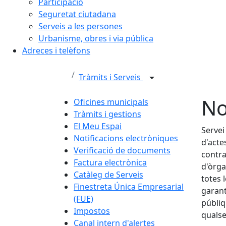
Participació
Seguretat ciutadana
Serveis a les persones
Urbanisme, obres i via pública
Adreces i telèfons
Tràmits i Serveis
No
Oficines municipals
Tràmits i gestions
El Meu Espai
Servei
Notificacions electròniques
d'acte
Verificació de documents
contra
Factura electrònica
d'òrga
Catàleg de Serveis
totes 
Finestreta Única Empresarial
garant
(FUE)
públiq
Impostos
qualse
Canal intern d'alertes