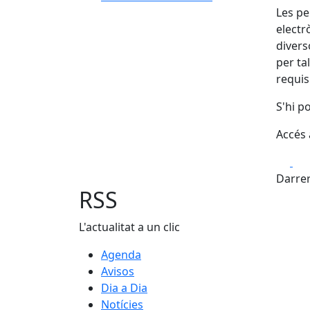
Les pe
electr
divers
per ta
requis
S'hi p
Accés 
Fa
Darrer
RSS
L'actualitat a un clic
Agenda
Avisos
Dia a Dia
Notícies