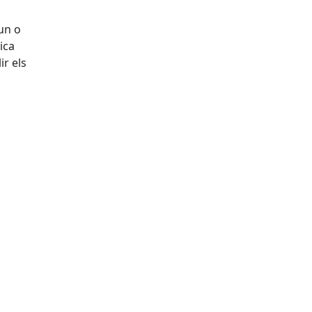
 un o
ica
ir els