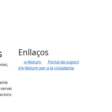
s
Enllaços
e-Notum
Portal de suport
eses,
d'e-Notum per a la ciutadania
, amb
 servei
racions