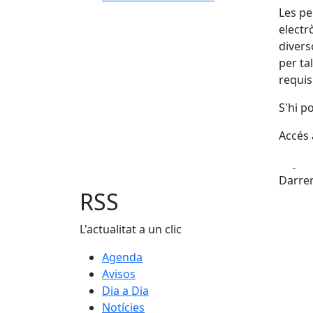
Les pe
electr
divers
per ta
requis
S'hi p
Accés 
Fa
Darrer
RSS
L'actualitat a un clic
Agenda
Avisos
Dia a Dia
Notícies