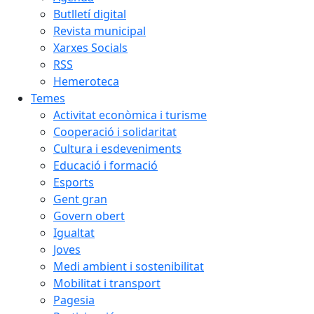
Butlletí digital
Revista municipal
Xarxes Socials
RSS
Hemeroteca
Temes
Activitat econòmica i turisme
Cooperació i solidaritat
Cultura i esdeveniments
Educació i formació
Esports
Gent gran
Govern obert
Igualtat
Joves
Medi ambient i sostenibilitat
Mobilitat i transport
Pagesia