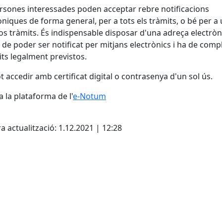
rsones interessades poden acceptar rebre notificacions
òniques de forma general, per a tots els tràmits, o bé per a
os tràmits. És indispensable disposar d'una adreça electròn
l de poder ser notificat per mitjans electrònics i ha de compl
its legalment previstos.
ot accedir amb certificat digital o contrasenya d'un sol ús.
a la plataforma de l'
e-Notum
cebook
X
a actualització: 1.12.2021 | 12:28