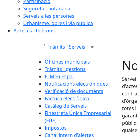
Participació
Seguretat ciutadana
Serveis a les persones
Urbanisme, obres i via pública
Adreces i telèfons
Tràmits i Serveis
No
Oficines municipals
Tràmits i gestions
El Meu Espai
Servei
Notificacions electròniques
d'acte
Verificació de documents
contra
Factura electrònica
d'òrga
Catàleg de Serveis
totes 
Finestreta Única Empresarial
garant
(FUE)
públiq
Impostos
qualse
Canal intern d'alertes