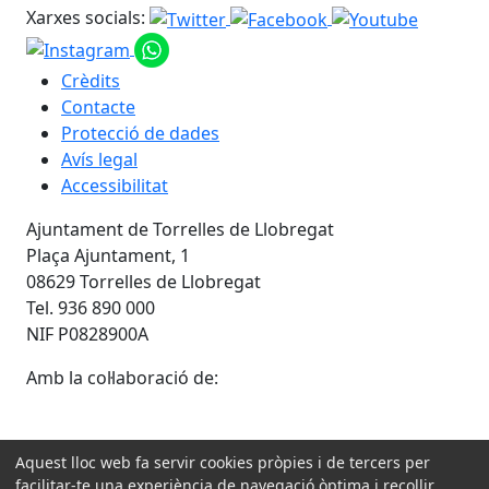
Xarxes socials:
Crèdits
Contacte
Protecció de dades
Avís legal
Accessibilitat
Ajuntament de Torrelles de Llobregat
Plaça Ajuntament, 1
08629 Torrelles de Llobregat
Tel. 936 890 000
NIF P0828900A
Amb la col·laboració de:
Aquest lloc web fa servir cookies pròpies i de tercers per
facilitar-te una experiència de navegació òptima i recollir