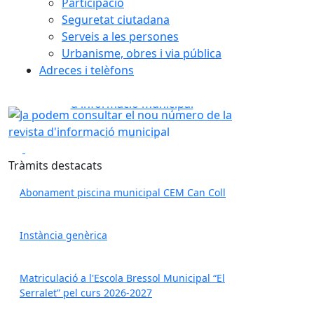
Participació
Seguretat ciutadana
Serveis a les persones
Urbanisme, obres i via pública
Com actuar davant un inden
Adreces i telèfons
forestal
nia la revista
ó municipal
ista d'informació municipal
Com actuar davant un indenci forest
Anterior
Següent
Play
Play
Tràmits destacats
Abonament piscina municipal CEM Can Coll
Instància genèrica
Matriculació a l'Escola Bressol Municipal “El
Serralet” pel curs 2026-2027