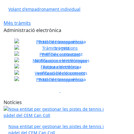
Volant d'empadronament individual
Més tràmits
Administració electrònica
Portal de transparència
Tràmits i gestions
Perfil de contractant
Previous
Next
Notificacions electròniques
Factura electrònica
Verificació de documents
Portal de transparència
Previous
Next
Notícies
Nova entitat per gestionar les pistes de tennis i
pàdel del CEM Can Coll