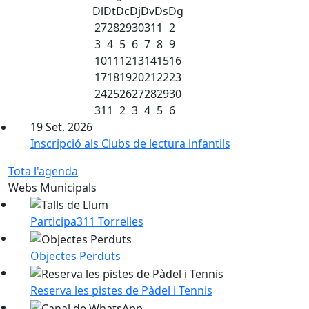
Dl
Dt
Dc
Dj
Dv
Ds
Dg
27
28
29
30
31
1
2
3
4
5
6
7
8
9
10
11
12
13
14
15
16
17
18
19
20
21
22
23
24
25
26
27
28
29
30
31
1
2
3
4
5
6
19
Set.
2026
Inscripció als Clubs de lectura infantils
Tota l'agenda
Webs Municipals
Participa311 Torrelles
Objectes Perduts
Reserva les pistes de Pàdel i Tennis