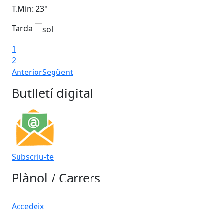
T.Min: 23°
T.M
Tarda
1
2
Anterior
Següent
Butlletí digital
Subscriu-te
Plànol / Carrers
Accedeix