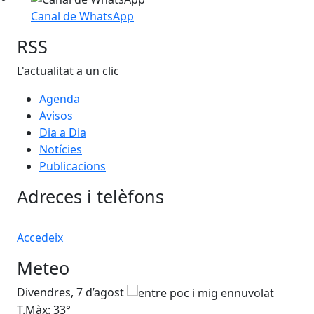
Canal de WhatsApp
RSS
L'actualitat a un clic
Agenda
Avisos
Dia a Dia
Notícies
Publicacions
Adreces i telèfons
Accedeix
Meteo
Divendres, 7 d’agost
Dis
T.Màx: 33°
T.M