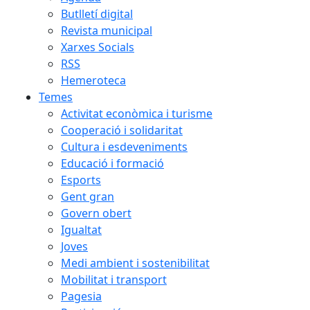
Butlletí digital
Revista municipal
Xarxes Socials
RSS
Hemeroteca
Temes
Activitat econòmica i turisme
Cooperació i solidaritat
Cultura i esdeveniments
Educació i formació
Esports
Gent gran
Govern obert
Igualtat
Joves
Medi ambient i sostenibilitat
Mobilitat i transport
Pagesia