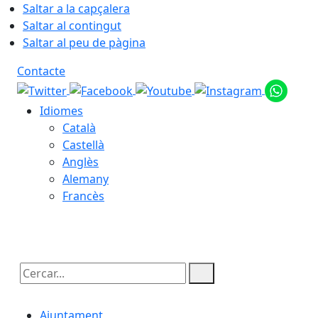
Saltar a la capçalera
Saltar al contingut
Saltar al peu de pàgina
Contacte
Idiomes
Català
Castellà
Anglès
Alemany
Francès
06.08.2026 | 21:47
Cercar:
Ajuntament