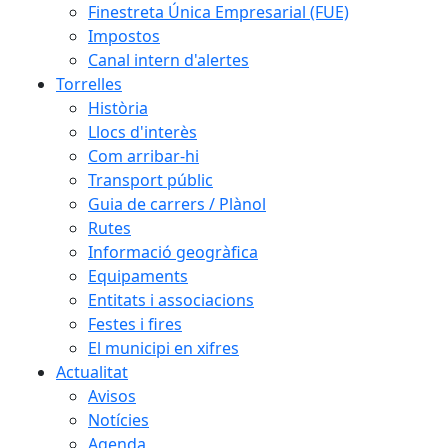
Finestreta Única Empresarial (FUE)
Impostos
Canal intern d'alertes
Torrelles
Història
Llocs d'interès
Com arribar-hi
Transport públic
Guia de carrers / Plànol
Rutes
Informació geogràfica
Equipaments
Entitats i associacions
Festes i fires
El municipi en xifres
Actualitat
Avisos
Notícies
Agenda