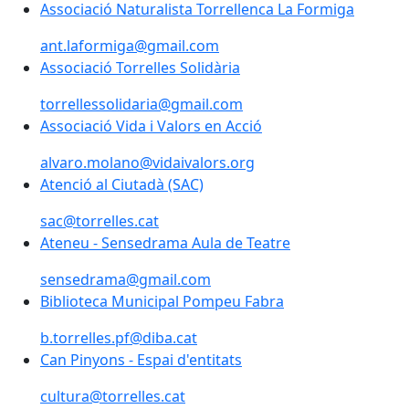
Associació Naturalista Torrellenca La Formiga
Associació Naturalista Torrellenca La Formiga
ant.laformiga@gmail.com
Associació Torrelles Solidària
Associació Torrelles Solidària
torrellessolidaria@gmail.com
Associació Vida i Valors en Acció
Associació Vida i Valors en Acció
alvaro.molano@vidaivalors.org
Atenció al Ciutadà (SAC)
Atenció al Ciutadà (SAC)
sac@torrelles.cat
Ateneu - Sensedrama Aula de Teatre
Ateneu - Sensedrama Aula de Teatre
sensedrama@gmail.com
Biblioteca Municipal Pompeu Fabra
Biblioteca Municipal Pompeu Fabra
b.torrelles.pf@diba.cat
Can Pinyons - Espai d'entitats
Can Pinyons - Espai d'entitats
cultura@torrelles.cat