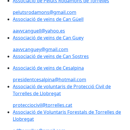
Associació de Peluts Rodamons de Torrelles
Associació de Peluts Rodamons de Torrelles
pelutsrodamons@gmail.com
Associació de veïns de Can Güell
aavvcanguell@yahoo.es
Associació de veïns de Can Guey
aavvcanguey@gmail.com
Associació de veïns de Can Sostres
Associació de veïns de Can Sostres
Associació de veïns de Cesalpina
Associació de veïns de Cesalpina
presidentcesalpina@hotmail.com
Associació de voluntaris de Protecció Civil de Torrelle
Associació de voluntaris de Protecció Civil de
Torrelles de Llobregat
protecciocivil@torrelles.cat
Associació de Voluntaris Forestals de Torrelles de
Llobregat