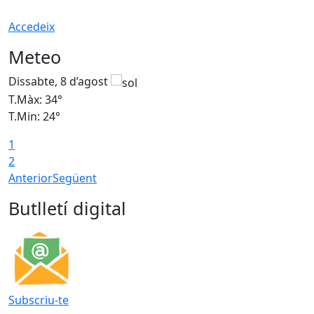
Accedeix
Meteo
Dissabte, 8 d’agost
D
T.Màx: 34°
T
T.Min: 24°
T
1
2
Anterior
Següent
Butlletí digital
Subscriu-te