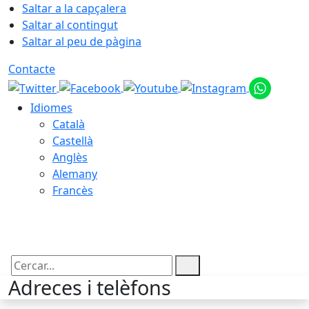
Saltar a la capçalera
Saltar al contingut
Saltar al peu de pàgina
Contacte
Idiomes
Català
Castellà
Anglès
Alemany
Francès
08.08.2026 | 03:08
Cercar:
Adreces i telèfons