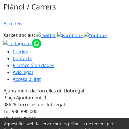
Plànol / Carrers
Accedeix
Xarxes socials:
Crèdits
Contacte
Protecció de dades
Avís legal
Accessibilitat
Ajuntament de Torrelles de Llobregat
Plaça Ajuntament, 1
08629 Torrelles de Llobregat
Tel. 936 890 000
NIF P0828900A
Aquest lloc web fa servir cookies pròpies i de tercers per