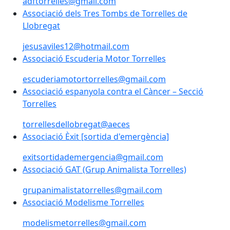
adftorrelles@gmail.com
Associació dels Tres Tombs de Torrelles de Llobregat
Associació dels Tres Tombs de Torrelles de
Llobregat
jesusaviles12@hotmail.com
Associació Escuderia Motor Torrelles
Associació Escuderia Motor Torrelles
escuderiamotortorrelles@gmail.com
Associació espanyola contra el Càncer – Secció Torrel
Associació espanyola contra el Càncer – Secció
Torrelles
torrellesdellobregat@aeces
Associació Èxit [sortida d'emergència]
Associació Èxit [sortida d'emergència]
exitsortidademergencia@gmail.com
Associació GAT (Grup Animalista Torrelles)
Associació GAT (Grup Animalista Torrelles)
grupanimalistatorrelles@gmail.com
Associació Modelisme Torrelles
Associació Modelisme Torrelles
modelismetorrelles@gmail.com