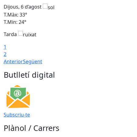
Dijous, 6 d’agost
D
T.Màx: 33°
T
T.Min: 24°
T
Tarda
1
2
Anterior
Següent
Butlletí digital
Subscriu-te
Plànol / Carrers