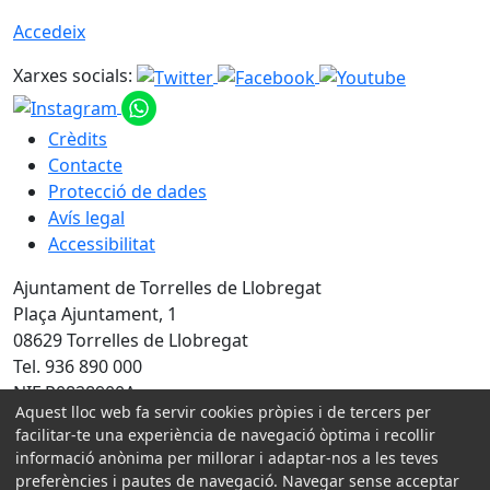
Accedeix
Xarxes socials:
Crèdits
Contacte
Protecció de dades
Avís legal
Accessibilitat
Ajuntament de Torrelles de Llobregat
Plaça Ajuntament, 1
08629 Torrelles de Llobregat
Tel. 936 890 000
NIF P0828900A
Aquest lloc web fa servir cookies pròpies i de tercers per
facilitar-te una experiència de navegació òptima i recollir
Amb la col·laboració de:
informació anònima per millorar i adaptar-nos a les teves
preferències i pautes de navegació. Navegar sense acceptar