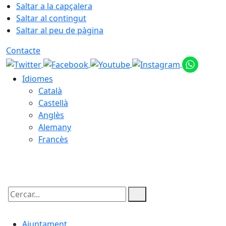
Saltar a la capçalera
Saltar al contingut
Saltar al peu de pàgina
Contacte
Idiomes
Català
Castellà
Anglès
Alemany
Francès
06.08.2026 | 05:53
Cercar:
Ajuntament