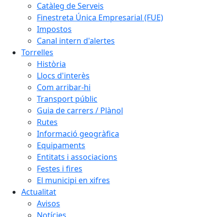
Catàleg de Serveis
Finestreta Única Empresarial (FUE)
Impostos
Canal intern d'alertes
Torrelles
Història
Llocs d'interès
Com arribar-hi
Transport públic
Guia de carrers / Plànol
Rutes
Informació geogràfica
Equipaments
Entitats i associacions
Festes i fires
El municipi en xifres
Actualitat
Avisos
Notícies