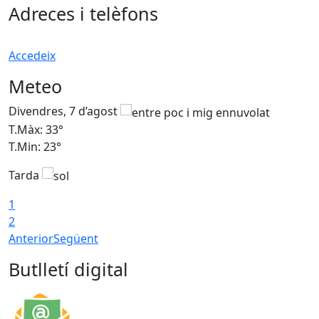
Adreces i telèfons
Accedeix
Meteo
Divendres, 7 d’agost
D
T.Màx: 33°
T
T.Min: 23°
T
Tarda
1
2
Anterior
Següent
Butlletí digital