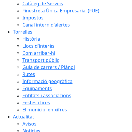
Catàleg de Serveis
Finestreta Única Empresarial (FUE)
Impostos
Canal intern d'alertes
Torrelles
Història
Llocs d'interès
Com arribar-hi
Transport públic
Guia de carrers / Plànol
Rutes
Informació geogràfica
Equipaments
Entitats i associacions
Festes i fires
El municipi en xifres
Actualitat
Avisos
Notícies