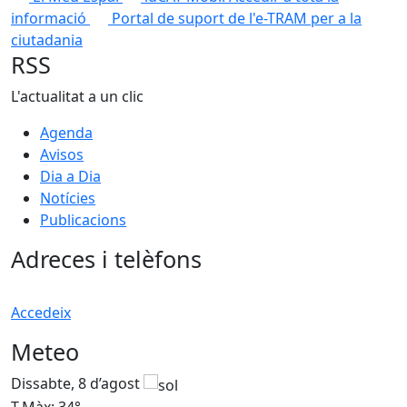
informació
Portal de suport de l'e-TRAM per a la
ciutadania
RSS
L'actualitat a un clic
Agenda
Avisos
Dia a Dia
Notícies
Publicacions
Adreces i telèfons
Accedeix
Meteo
Dissabte, 8 d’agost
D
T.Màx: 34°
T