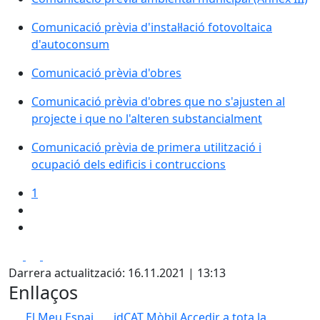
Comunicació prèvia d'instal·lació fotovoltaica
d'autoconsum
Comunicació prèvia d'obres
Comunicació prèvia d'obres que no s'ajusten al
projecte i que no l'alteren substancialment
Comunicació prèvia de primera utilització i
ocupació dels edificis i contruccions
1
Facebook
X
Pdf
Darrera actualització: 16.11.2021 | 13:13
Enllaços
El Meu Espai
idCAT Mòbil
Accedir a tota la