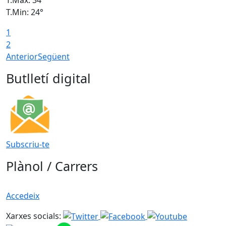
T.Min: 24°
T
1
2
Anterior
Següent
Butlletí digital
Subscriu-te
Plànol / Carrers
Accedeix
Xarxes socials: